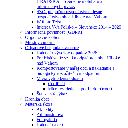
HRADSKÁ" - osadenie mobiliáru a
informačných prvkov
SZO pre poľnohospodárstvo a lesné
hospodárstvo obce Hlboké nad Váhom
Wifi pre Teba
Interreg V-A Poľsko – Slovensko 2014 – 2020
Informačná povinnosť (GDPR)
Organizácie v obci
Miestny cintorín
Odpadové hospodárstvo obce
Kalendár vývozov odpadov 2026
Predchádzanie vzniku odpadov v obci Hlboké
nad Váhom
Kompostovanie v našej obci a nakladanie s
biologicky rozložiteľným odpadom
Miera vytriedenia odpadu
Certifikát
Miera vytriedenia podľa domácností
Štatistický výkaz
Kronika obce
Materská škola
Aktuality
Administratíva
Fotogaléria
Kalendár akcií