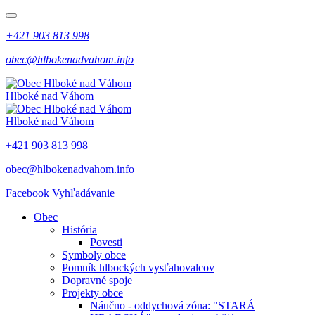
+421 903 813 998
obec@hlbokenadvahom.info
Hlboké nad Váhom
Hlboké nad Váhom
+421 903 813 998
obec@hlbokenadvahom.info
Facebook
Vyhľadávanie
Obec
História
Povesti
Symboly obce
Pomník hlbockých vysťahovalcov
Dopravné spoje
Projekty obce
Náučno - oddychová zóna: "STARÁ