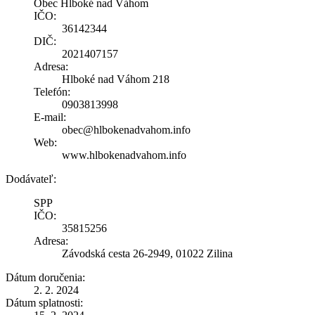
Obec Hlboké nad Váhom
IČO:
36142344
DIČ:
2021407157
Adresa:
Hlboké nad Váhom 218
Telefón:
0903813998
E-mail:
obec@hlbokenadvahom.info
Web:
www.hlbokenadvahom.info
Dodávateľ:
SPP
IČO:
35815256
Adresa:
Závodská cesta 26-2949, 01022 Zilina
Dátum doručenia:
2. 2. 2024
Dátum splatnosti: