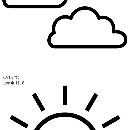
32/15 °C
utorok
11. 8.