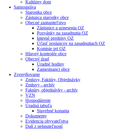
Kultúrny dom
Samospráva
Starostka obce
Zástupca starostky obce
Obecné zastupiteľstvo
Zápisnice a uznesenia OZ
Pozvánky na zasadnutia OZ
Interné predpisy OZ
Účasť poslancov na zasadnutiach OZ
Komisie pri OZ
Hlavný kontrolór obce
Obecný úrad
Úradné hodiny
Zamestnanci obce
Zverejňovanie
Zmluvy, Faktúry, Objednávky
Zmluvy - archív
Faktúry, objednávky - archív
VZN
Hospodárenie
Úradná tabuľa
Stavebné konania
Dokumenty
Evidencia obyvateľstva
Daň z nehnuteľností