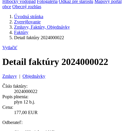
Hlbocký vodopád
Fotogaléria
Odkaz pre starostu
Mapový portál
obce
Obecný rozhlas
Úvodná stránka
Zverejňovanie
Zmluvy, Faktúry, Objednávky
Faktúry
Detail faktúry 2024000022
Vytlačiť
Detail faktúry 2024000022
Zmluvy
|
Objednávky
Číslo faktúry:
2024000022
Popis plnenia:
plyn 12 b.j.
Cena:
177,00 EUR
Odberateľ: