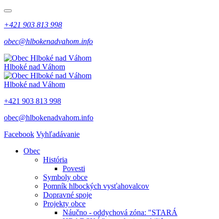
+421 903 813 998
obec@hlbokenadvahom.info
Hlboké nad Váhom
Hlboké nad Váhom
+421 903 813 998
obec@hlbokenadvahom.info
Facebook
Vyhľadávanie
Obec
História
Povesti
Symboly obce
Pomník hlbockých vysťahovalcov
Dopravné spoje
Projekty obce
Náučno - oddychová zóna: "STARÁ