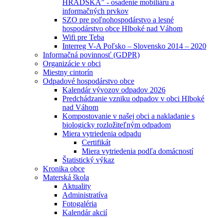
HRADSKÁ" - osadenie mobiliáru a
informačných prvkov
SZO pre poľnohospodárstvo a lesné
hospodárstvo obce Hlboké nad Váhom
Wifi pre Teba
Interreg V-A Poľsko – Slovensko 2014 – 2020
Informačná povinnosť (GDPR)
Organizácie v obci
Miestny cintorín
Odpadové hospodárstvo obce
Kalendár vývozov odpadov 2026
Predchádzanie vzniku odpadov v obci Hlboké
nad Váhom
Kompostovanie v našej obci a nakladanie s
biologicky rozložiteľným odpadom
Miera vytriedenia odpadu
Certifikát
Miera vytriedenia podľa domácností
Štatistický výkaz
Kronika obce
Materská škola
Aktuality
Administratíva
Fotogaléria
Kalendár akcií