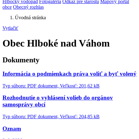
Hlbocký vodopád
Fotogaléria
Odkaz pre starostu
Mapový portál
obce
Obecný rozhlas
Úvodná stránka
Vytlačiť
Obec Hlboké nad Váhom
Dokumenty
Informácia o podmienkach práva voliť a byť volený
Typ súboru: PDF dokument, Veľkosť: 201,62 kB
Rozhodnutie o vyhlásení volieb do orgánov
samosprávy obcí
Typ súboru: PDF dokument, Veľkosť: 204,85 kB
Oznam