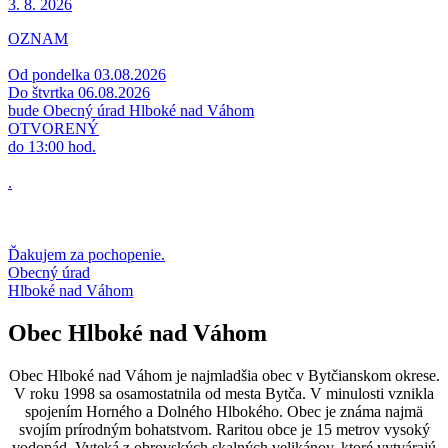
3. 8.
2026
OZNAM
Od pondelka 03.08.2026
Do štvrtka 06.08.2026
bude Obecný úrad Hlboké nad Váhom
OTVORENÝ
do 13:00 hod.
.
Ďakujem za pochopenie.
Obecný úrad
Hlboké nad Váhom
Obec Hlboké nad Váhom
Obec Hlboké nad Váhom je najmladšia obec v Bytčianskom okrese.
V roku 1998 sa osamostatnila od mesta Bytča. V minulosti vznikla
spojením Horného a Dolného Hlbokého. Obec je známa najmä
svojím prírodným bohatstvom. Raritou obce je 15 metrov vysoký
vodopád. Vyteká z obrovských skalných velikánov, ktoré vytvárajú