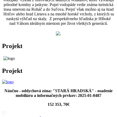
prírodné komíny a jaskyne. Popri vodopáde vedie známa turistická
trasa smerom na Roháč a do Suľova. Prejsť však možno aj na hrad
Hričov alebo hrad Lietava a na mnohé horské vrcholy, z ktorých sa
naskytá výhľad na skaly. Z perspektívneho hľadiska je Hlboké
nad Váhom ideálnym miestom pre život všetkých generácií.
Projekt
Projekt
Náučno - oddychová zóna: "STARÁ HRADSKÁ" - osadenie
mobiliáru a informačných prvkov: 2025-01-0487
152 353, 70€