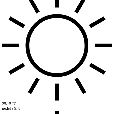
25/15 °C
nedeľa
9. 8.