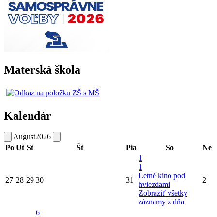
Materská škola
Kalendár
August
2026
Po
Ut
St
Št
Pia
So
Ne
1
1
Letné kino pod
27
28
29
30
31
2
hviezdami
Zobraziť všetky
záznamy z dňa
6