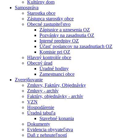
Kultúrny dom
Samospráva
Starostka obce
Zástupca starostky obce
Obecné zastupiteľstvo
Zápisnice a uznesenia OZ
Pozvánky na zasadnutia OZ
Interné predpisy OZ
Účasť poslancov na zasadnutiach OZ
Komisie pri OZ
Hlavný kontrolór obce
Obecný úrad
Úradné hodiny
Zamestnanci obce
Zverejňovanie
Zmluvy, Faktúry, Objednávky
Zmluvy - archív
Faktúry, objednávky - archív
VZN
Hospodárenie
Úradná tabuľa
Stavebné konania
Dokumenty
Evidencia obyvateľstva
Daň z nehnuteľností