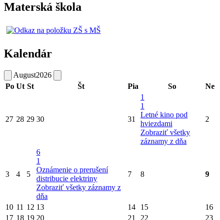
Materská škola
Kalendár
August
2026
Po
Ut
St
Št
Pia
So
Ne
1
1
Letné kino pod
27
28
29
30
31
2
hviezdami
Zobraziť všetky
záznamy z dňa
6
1
Oznámenie o prerušení
3
4
5
7
8
9
distribucie elektriny
Zobraziť všetky záznamy z
dňa
10
11
12
13
14
15
16
17
18
19
20
21
22
23