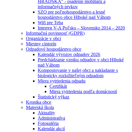
HRADSKÁ" - osadenie mobiliáru a
informačných prvkov
SZO pre poľnohospodárstvo a lesné
hospodárstvo obce Hlboké nad Váhom
Wifi pre Teba
Interreg V-A Poľsko – Slovensko 2014 – 2020
Informačná povinnosť (GDPR)
Organizácie v obci
Miestny cintorín
Odpadové hospodárstvo obce
Kalendár vývozov odpadov 2026
Predchádzanie vzniku odpadov v obci Hlboké
nad Váhom
Kompostovanie v našej obci a nakladanie s
biologicky rozložiteľným odpadom
Miera vytriedenia odpadu
Certifikát
Miera vytriedenia podľa domácností
Štatistický výkaz
Kronika obce
Materská škola
Aktuality
Administratíva
Fotogaléria
Kalendár akcií