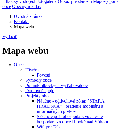
Hlbocký vodopád
Fotogaléria
Odkaz pre starostu
Mapový portál
obce
Obecný rozhlas
Úvodná stránka
Kontakt
Mapa webu
Vytlačiť
Mapa webu
Obec
História
Povesti
Symboly obce
Pomník hlbockých vysťahovalcov
Dopravné spoje
Projekty obce
Náučno - oddychová zóna: "STARÁ
HRADSKÁ" - osadenie mobiliáru a
informačných prvkov
SZO pre poľnohospodárstvo a lesné
hospodárstvo obce Hlboké nad Váhom
Wifi pre Teba