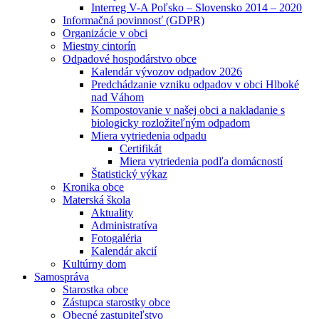
Interreg V-A Poľsko – Slovensko 2014 – 2020
Informačná povinnosť (GDPR)
Organizácie v obci
Miestny cintorín
Odpadové hospodárstvo obce
Kalendár vývozov odpadov 2026
Predchádzanie vzniku odpadov v obci Hlboké
nad Váhom
Kompostovanie v našej obci a nakladanie s
biologicky rozložiteľným odpadom
Miera vytriedenia odpadu
Certifikát
Miera vytriedenia podľa domácností
Štatistický výkaz
Kronika obce
Materská škola
Aktuality
Administratíva
Fotogaléria
Kalendár akcií
Kultúrny dom
Samospráva
Starostka obce
Zástupca starostky obce
Obecné zastupiteľstvo