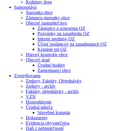
Kultúrny dom
Samospráva
Starostka obce
Zástupca starostky obce
Obecné zastupiteľstvo
Zápisnice a uznesenia OZ
Pozvánky na zasadnutia OZ
Interné predpisy OZ
Účasť poslancov na zasadnutiach OZ
Komisie pri OZ
Hlavný kontrolór obce
Obecný úrad
Úradné hodiny
Zamestnanci obce
Zverejňovanie
Zmluvy, Faktúry, Objednávky
Zmluvy - archív
Faktúry, objednávky - archív
VZN
Hospodárenie
Úradná tabuľa
Stavebné konania
Dokumenty
Evidencia obyvateľstva
Daň z nehnuteľností