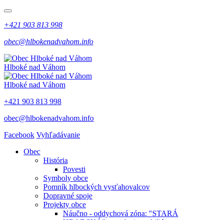
+421 903 813 998
obec@hlbokenadvahom.info
Hlboké nad Váhom
Hlboké nad Váhom
+421 903 813 998
obec@hlbokenadvahom.info
Facebook
Vyhľadávanie
Obec
História
Povesti
Symboly obce
Pomník hlbockých vysťahovalcov
Dopravné spoje
Projekty obce
Náučno - oddychová zóna: "STARÁ