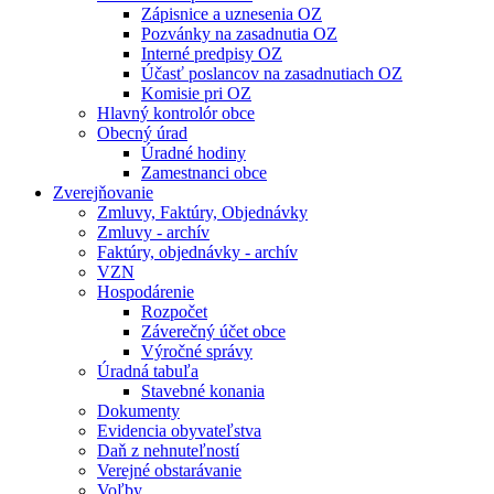
Zápisnice a uznesenia OZ
Pozvánky na zasadnutia OZ
Interné predpisy OZ
Účasť poslancov na zasadnutiach OZ
Komisie pri OZ
Hlavný kontrolór obce
Obecný úrad
Úradné hodiny
Zamestnanci obce
Zverejňovanie
Zmluvy, Faktúry, Objednávky
Zmluvy - archív
Faktúry, objednávky - archív
VZN
Hospodárenie
Rozpočet
Záverečný účet obce
Výročné správy
Úradná tabuľa
Stavebné konania
Dokumenty
Evidencia obyvateľstva
Daň z nehnuteľností
Verejné obstarávanie
Voľby