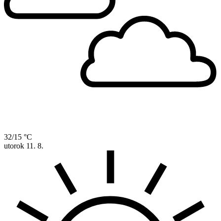
32/15 °C
utorok
11. 8.